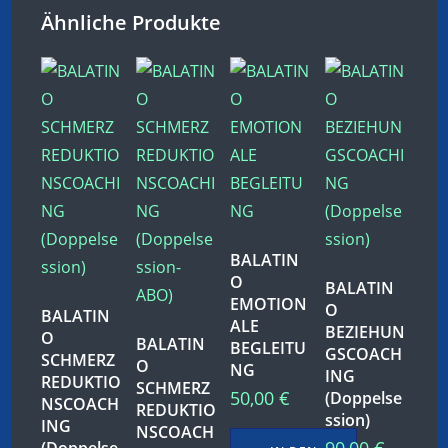
Ähnliche Produkte
BALATIN
O
BALATIN
EMOTION
O
BALATIN
ALE
BEZIEHUN
O
BALATIN
BEGLEITU
GSCOACH
SCHMERZ
O
NG
ING
REDUKTIO
SCHMERZ
50,00
€
(Doppelse
NSCOACH
REDUKTIO
ssion)
ING
NSCOACH
90,00
€
(Doppelse