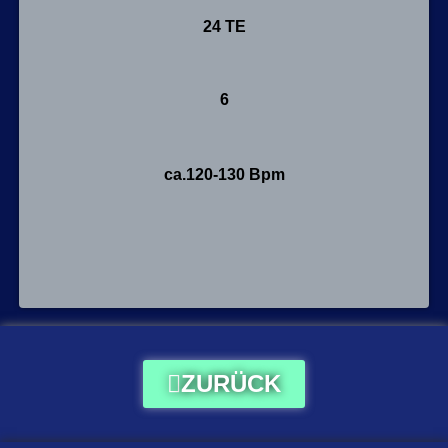
24 TE
6
ca.120-130 Bpm
ZURÜCK